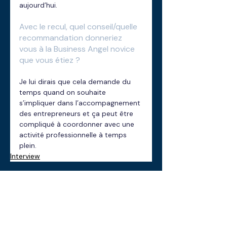
aujourd’hui.
Avec le recul, quel conseil/quelle 
recommandation donneriez 
vous à la Business Angel novice 
que vous étiez ?
Je lui dirais que cela demande du 
temps quand on souhaite 
s’impliquer dans l’accompagnement 
des entrepreneurs et ça peut être 
compliqué à coordonner avec une 
activité professionnelle à temps 
plein.
Interview
Posts récents
Voir tout