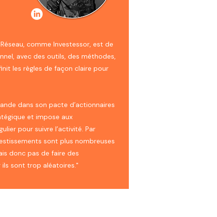
n Réseau, comme Investessor, est de
nnel, avec des outils, des méthodes,
init les règles de façon claire pour
ande dans son pacte d’actionnaires
atégique et impose aux
lier pour suivre l’activité. Par
investissements sont plus nombreuses
rais donc pas de faire des
ils sont trop aléatoires."