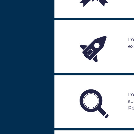
D
ex
D
su
Ré