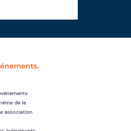
événements.
s événements
-même de la
e association
 nos événements