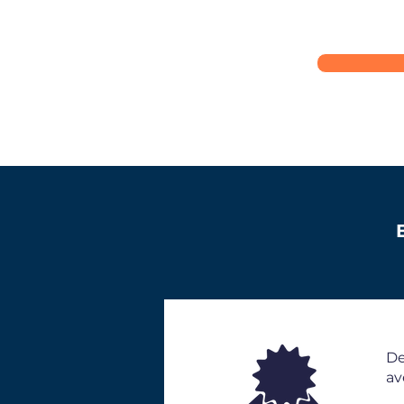
De
av