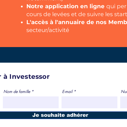
Notre application en ligne
qui per
cours de levées et de suivre les start
L'accès à l'annuaire de nos Mem
secteur/activité
r à Investessor
Nom de famille
E-mail
Num
Je souhaite adhérer