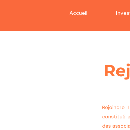
Accueil
Invest
Rej
Rejoindre 
constitué 
des associa