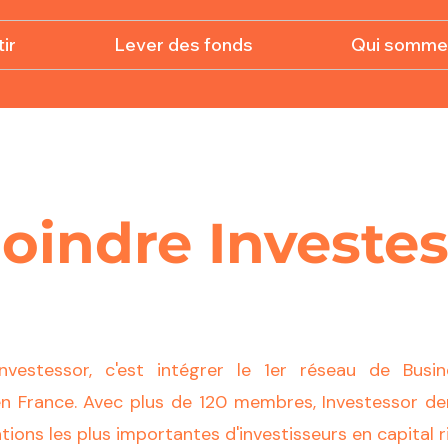
ir
Lever des fonds
Qui somme
oindre Investe
Investessor, c'est intégrer le 1er réseau de Busi
en France. Avec plus de 120 membres, Investessor de
tions les plus importantes d'investisseurs en capital 