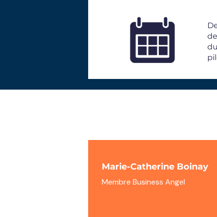
De
de
du
pi
Marie-Catherine Boinay
Membre Business Angel