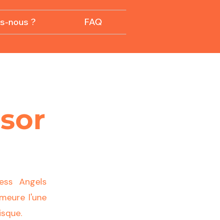
s-nous ?
FAQ
ssor
ness Angels
meure l'une
risque.