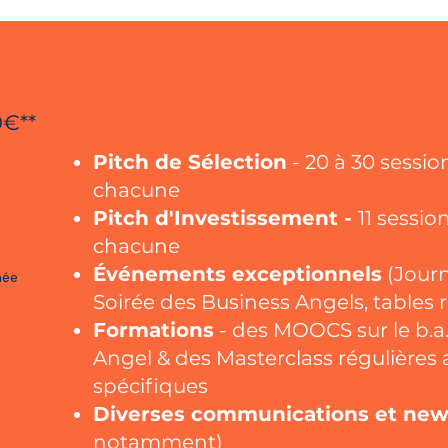
0€**
Pitch de Sélection
- 20 à 30 sessio
chacune
Pitch d'Investissement -
11 sessio
chacune
Événements exceptionnels
(Journ
née
Soirée des Business Angels, tables
Formations
- des MOOCS sur le b.a.
Angel & des Masterclass régulières
spécifiques
Diverses communications et new
notamment)