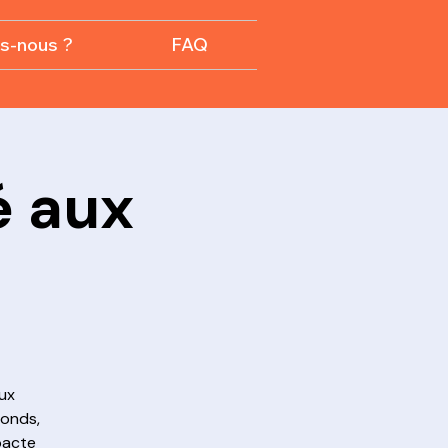
s-nous ?
FAQ
é aux
ux
fonds,
pacte