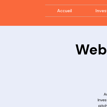
Accueil
Invest
Webi
A
Inves
pitc