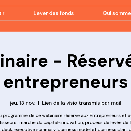
ir
Lever des fonds
Qui somme
naire - Réserv
entrepreneurs
jeu. 13 nov.
  |  
Lien de la visio transmis par mail
u programme de ce webinaire réservé aux Entrepreneurs et a
tisseurs : marché du capital-innovation, process de levée de 
h deck, executive summary, business model et business plan, 