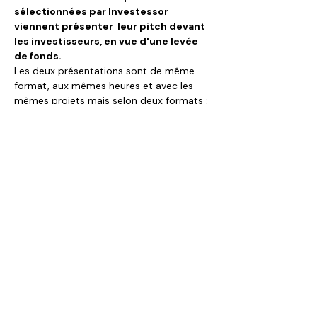
sélectionnées par Investessor 
viennent présenter  leur pitch devant 
les investisseurs, en vue d'une levée 
de fonds.
Les deux présentations sont de même 
format, aux mêmes heures et avec les 
mêmes projets mais selon deux formats :
en visioconférence Zoom
 le 
mercredi de 18h à 20h ;
à Plateforme Innovation Boucicaut
(130 rue de Lourmel - Paris 15e) le 
jeudi de 18h à 20h. Cette session est 
suivie d'un cocktail pour mieux se 
connaitre.
Afficher plus
Partager cet événement