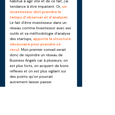
habitué à agir vite et de ce fait, j’ai 
tendance à être impatient. Or, 
un 
investisseur doit prendre le 
temps d’observer et d’analyser
. 
Le fait d’être investisseur dans un 
réseau comme Investessor avec ses 
outils et sa méthodologie d’analyse 
des startups, 
apporte la structure 
nécessaire pour prendre ce 
recul
. Mon premier conseil serait 
donc de rejoindre un réseau de 
Business Angels car à plusieurs, on 
est plus forts, on acquiert de bons 
réflexes et on est plus vigilant sur 
des points qu’on pourrait 
autrement laisser passer.
Mon autre conseil serait de 
ne pas 
investir l’argent dont on a 
absolument besoin
. Il faut garder 
à l’esprit qu’il y a un risque et ne pas 
mettre en péril sa situation 