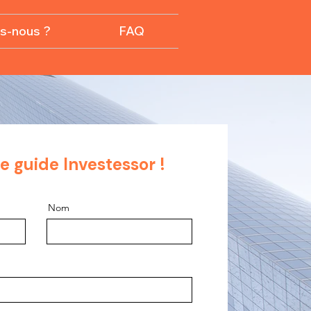
s-nous ?
FAQ
e guide Investessor !
Nom