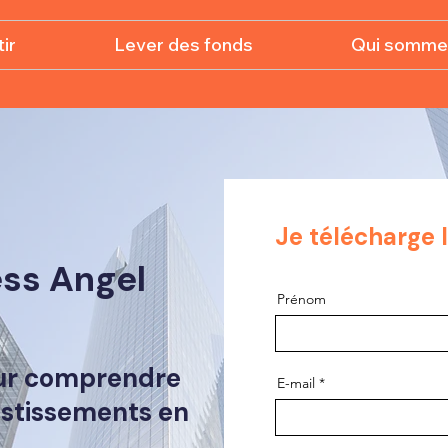
ir
Lever des fonds
Qui somme
Je télécharge l
ess Angel
Prénom
ur
comprendre
E-mail
estissements en