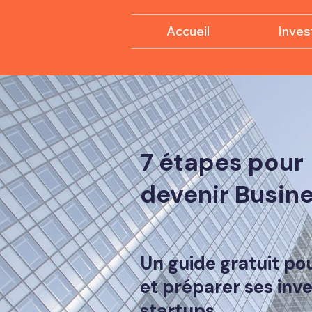
Accueil
Invest
7 étapes pour
devenir Busin
Un guide gratuit po
et préparer ses inv
startups