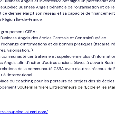
c Business Angels et Investessor ont signé un partenariat ent
leSupélec Business Angels bénéficie de l’organisation et de l’
et ce dernier élargit son réseau et sa capacité de financemen
a Région Île-de-France.
u groupement CSBA :
 Business Angels des écoles Centrale et CentraleSupélec
l’échange d’informations et de bonnes pratiques (fiscalité, r
es, valorisation…).
la communauté centralienne et supélecienne plus d’informations
s Angels afin d’inciter d’autres anciens élèves à devenir Busi
es relations de la communauté CSBA avec d’autres réseaux de 
t à l’international
lace du coaching pour les porteurs de projets des six écoles 
oppement
 Soutenir la filière Entrepreneurs de l’Ecole et les st
r
ntralesupelec-alumni.com/