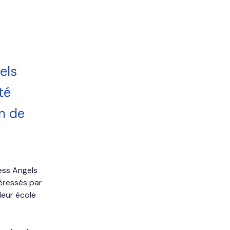
els
té
on de
ess Angels 
éressés par 
leur école 