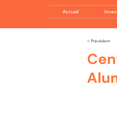
Accueil
Invest
< Précédent
Cen
Alu