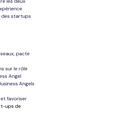
re les deux 
expérience 
t des startups 
éseaux, pacte 
 sur le rôle 
ness Angel
Business Angels 
et favoriser 
art-ups de 