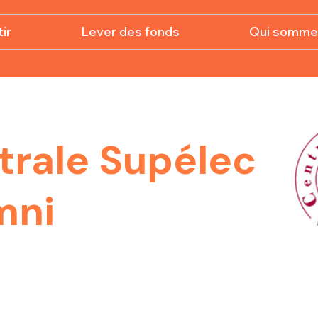
ir
Lever des fonds
Qui somme
trale Supélec
mni