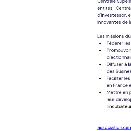
Centrale Supéle
entités : Centra
d'Investessor, 
innovantes de l
Les missions d
Fédérer les
Promouvoir 
d’actionnair
Diffuser à 
des Busines
Faciliter l
en France e
Mettre en p
leur dével
l’incubateu
association.ce