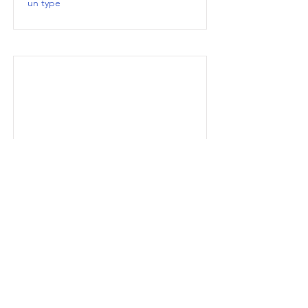
un type
mon intro 2
une deuxième description
un autre type