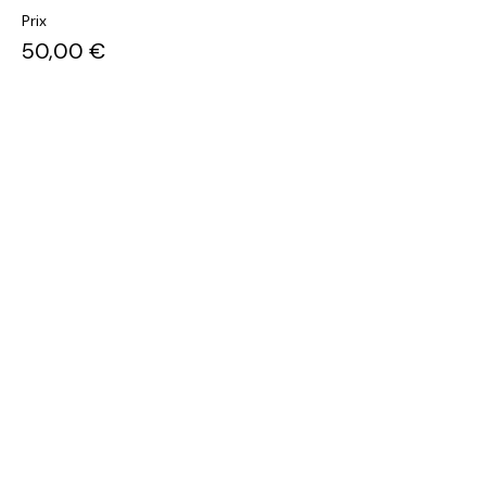
Prix
50,00 €
Quantité
Total
0,00 €
Passer la commande
Partager cet événement