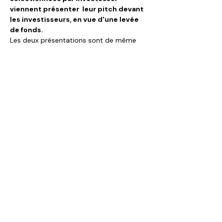
viennent présenter  leur pitch devant 
les investisseurs, en vue d'une levée 
de fonds.
Les deux présentations sont de même 
format, aux mêmes heures et avec les 
mêmes projets mais selon deux formats :
en visioconférence Zoom
 le 
mercredi de 18h à 20h ;
à Plateforme Innovation Boucicaut
(130 rue de Lourmel - Paris 15e) le 
jeudi de 18h à 20h. Cette session est 
suivie d'un cocktail pour mieux se 
connaitre.
Afficher plus
Partager cet événement