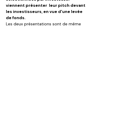
viennent présenter  leur pitch devant 
les investisseurs, en vue d'une levée 
de fonds.
Les deux présentations sont de même 
format, aux mêmes heures et avec les 
mêmes projets mais selon deux formats :
en visioconférence Zoom
 le mercredi de 18h à 20h ;
à Plateforme Innovation Boucicaut
 (130 rue de Lourmel - Paris 15e) le 
jeudi de 18h à 20h. Cette session est 
suivie d'un cocktail pour mieux se 
connaitre.
Afficher plus
Partager cet événement