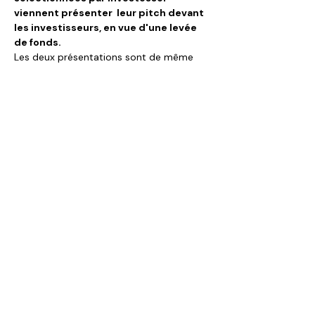
viennent présenter  leur pitch devant 
les investisseurs, en vue d'une levée 
de fonds.
Les deux présentations sont de même 
format, aux mêmes heures et avec les 
mêmes projets mais selon deux formats :
en visioconférence Zoom
 le 
mercredi de 18h à 20h ;
à Plateforme Innovation Boucicaut
(130 rue de Lourmel - Paris 15e) le 
jeudi de 18h à 20h. Cette session est 
suivie d'un cocktail pour mieux se 
connaitre.
Afficher plus
Partager cet événement