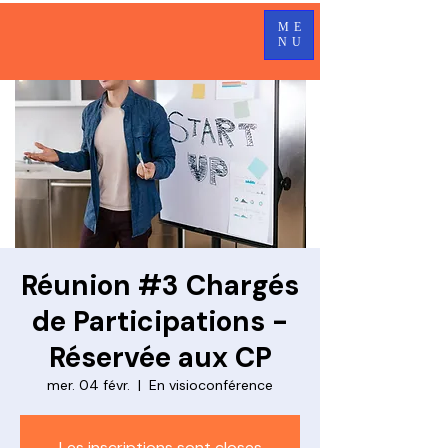
ME
NU
Réunion #3 Chargés
de Participations -
Réservée aux CP
mer. 04 févr.
  |  
En visioconférence
Les inscriptions sont closes