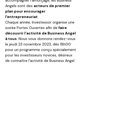
accompagner l'amorçage, les Business 
Angels sont des 
acteurs de premier 
plan pour encourager 
l'entrepreneuriat
.
Chaque année, Investessor organise une 
soirée Portes Ouvertes afin de 
faire 
découvrir l'activité de Business Angel 
à tous
. Nous vous donnons rendez-vous 
le jeudi 23 novembre 2023, dès 18h00 
pour un programme conçu spécialement 
pour les investisseurs novices, désireux 
de connaître l'activité de Business Angel. 
L'événement se tiendra dans nos locaux 
situés au 130 rue de Lourmel - Paris 15e.
Programme : 
🔴18h00 - Accueil
🔴18h15 - Présentation du marché du 
capital innovation et du rôle de Business 
Angel dans le financement des startups
🔴 19h00 - Pitch de 4 startups en 
sélection