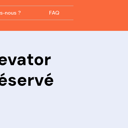
s-nous ?
FAQ
levator
Réservé