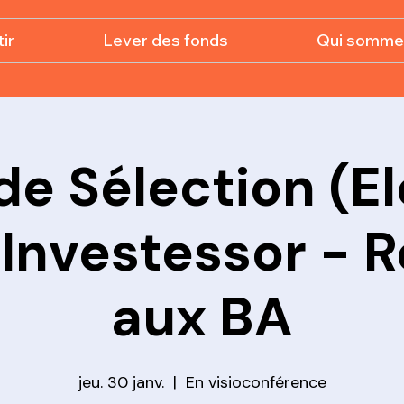
ir
Lever des fonds
Qui somme
de Sélection (E
 Investessor - 
aux BA
jeu. 30 janv.
  |  
En visioconférence