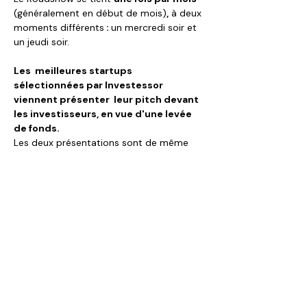
(généralement en début de mois)
,
 à deux 
moments différents
 : 
un mercredi soir et 
un jeudi soir.
Les  meilleures startups 
sélectionnées par Investessor 
viennent présenter  leur pitch devant 
les investisseurs, en vue d'une levée 
de fonds.
Les deux présentations sont de même 
format, aux mêmes heures et avec les 
mêmes projets mais selon deux formats :
en visioconférence Zoom
 le mercredi de 18h à 20h ;
à Plateforme Innovation Boucicaut
 (130 rue de Lourmel - Paris 15e) le 
jeudi de 18h à 20h. Cette session est 
suivie d'un cocktail pour mieux se 
connaitre.
Afficher plus