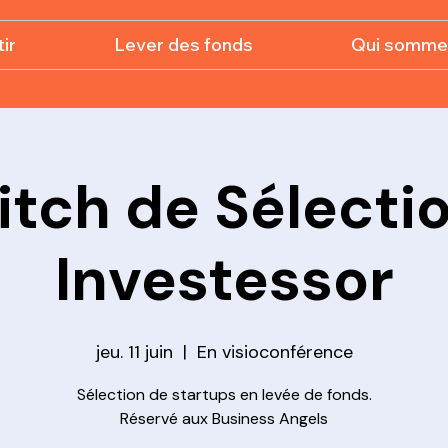
ir
Lever des fonds
Qui somme
itch de Sélecti
Investessor
jeu. 11 juin
  |  
En visioconférence
Sélection de startups en levée de fonds.
Réservé aux Business Angels