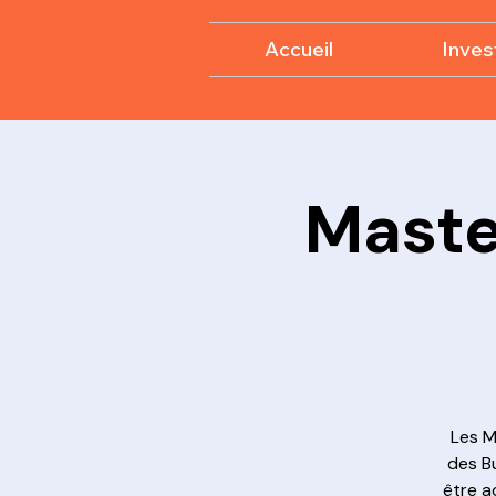
Accueil
Invest
Maste
Les M
des B
être a