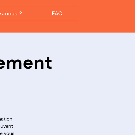
s-nous ?
FAQ
cement
mation
euvent
de vous