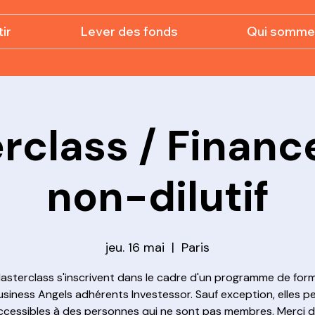
ir
Lever des fonds
Qui somme
rclass / Finan
non-dilutif
jeu. 16 mai
  |  
Paris
asterclass s'inscrivent dans le cadre d'un programme de for
usiness Angels adhérents Investessor. Sauf exception, elles p
ccessibles à des personnes qui ne sont pas membres. Merci 