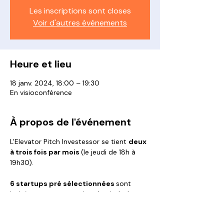
Les inscriptions sont closes
Voir d'autres événements
Heure et lieu
18 janv. 2024, 18:00 – 19:30
En visioconférence
À propos de l'événement
L'Elevator Pitch Investessor se tient 
deux 
à trois fois par mois 
(le jeudi de 18h à 
19h30).
6 startups pré sélectionnées 
sont 
invitées pour une session de pitch devant 
nos Membres Business Angels :
5 minutes de présentation