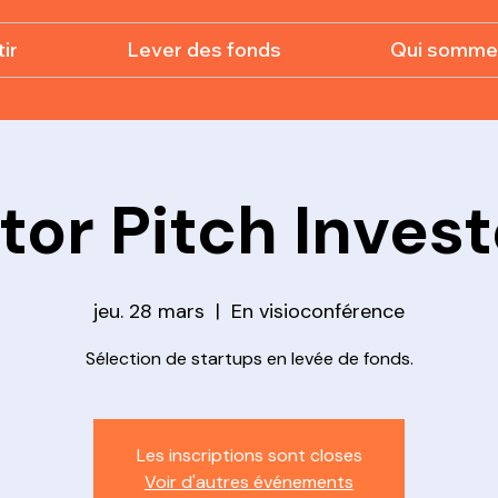
ir
Lever des fonds
Qui somme
tor Pitch Inves
jeu. 28 mars
  |  
En visioconférence
Sélection de startups en levée de fonds.
Les inscriptions sont closes
Voir d'autres événements