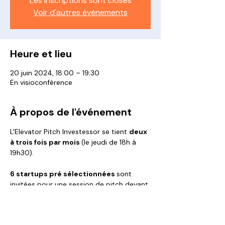
Les inscriptions sont closes
Voir d'autres événements
Heure et lieu
20 juin 2024, 18:00 – 19:30
En visioconférence
À propos de l'événement
L'Elevator Pitch Investessor se tient 
deux 
à trois fois par mois 
(le jeudi de 18h à 
19h30).
6 startups pré sélectionnées 
sont 
invitées pour une session de pitch devant 
nos Membres Business Angels :
5 minutes de présentation
5 minutes de questions/réponses