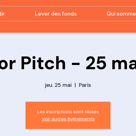
ir
Lever des fonds
Qui somme
or Pitch - 25 m
jeu. 25 mai
  |  
Paris
Les inscriptions sont closes
Voir autres événements