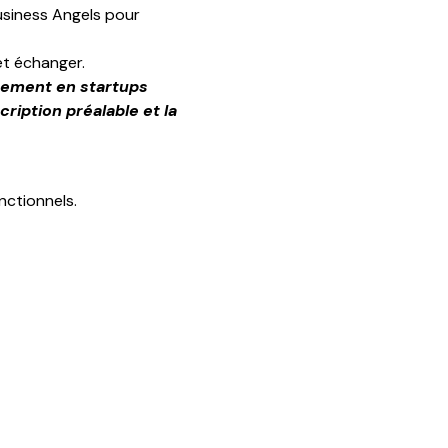
usiness Angels pour 
et échanger.
ssement en startups 
iption préalable et la 
ctionnels.