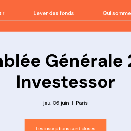
ir
Lever des fonds
Qui somme
blée Générale 
Investessor
jeu. 06 juin
  |  
Paris
Les inscriptions sont closes