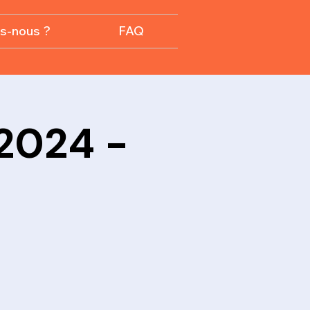
s-nous ?
FAQ
2024 -